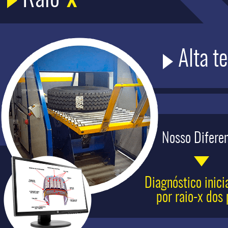
Raio-
x
Alta t
Nosso Diferen
Diagnóstico inicia
por raio-x dos